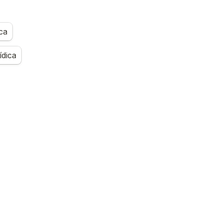
ca
ídica