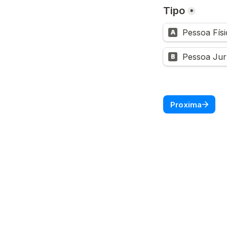
Tipo
*
Pessoa Físi
A
Pessoa Jur
B
Proxima