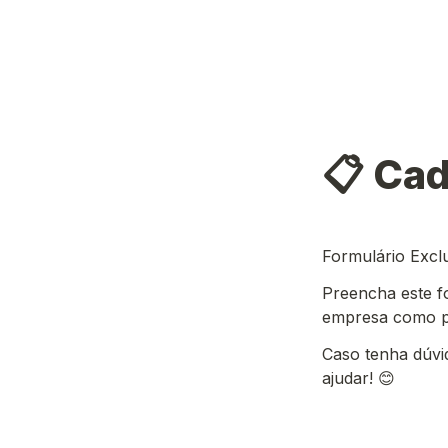
📋 Ca
Formulário Excl
Preencha este f
empresa como p
Caso tenha dúvi
ajudar! 😊