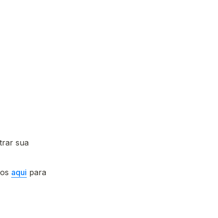
rar sua 
os 
aqui
 para 